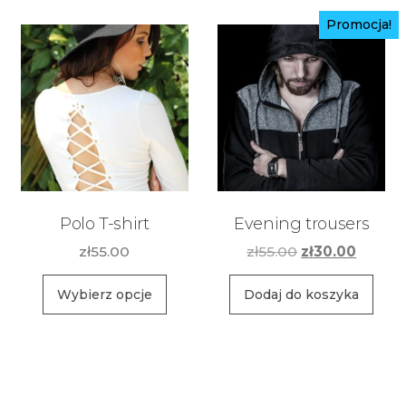
Promocja!
Polo T-shirt
Evening trousers
Pierwotna
Aktual
zł
55.00
zł
55.00
zł
30.00
cena
cena
Ten
wynosiła:
wynosi
Wybierz opcje
Dodaj do koszyka
produkt
zł55.00.
zł30.00
ma
wiele
wariantów.