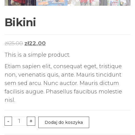
Bikini
Pierwotna
Aktualna
zł
25.00
zł
22.00
cena
cena
This is a simple product.
wynosiła:
wynosi:
Etiam sapien elit, consequat eget, tristique
zł25.00.
zł22.00.
non, venenatis quis, ante. Mauris tincidunt
sem sed arcu. Nunc auctor. Mauris dictum
facilisis augue. Phasellus faucibus molestie
nisl.
ilość
-
+
Dodaj do koszyka
Bikini