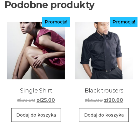
Podobne produkty
Promocja!
Promocja!
Single Shirt
Black trousers
Pierwotna
Aktualna
Pierwotna
Aktual
zł
30.00
zł
25.00
zł
25.00
zł
20.00
cena
cena
cena
cena
wynosiła:
wynosi:
wynosiła:
wynosi
Dodaj do koszyka
Dodaj do koszyka
zł30.00.
zł25.00.
zł25.00.
zł20.00